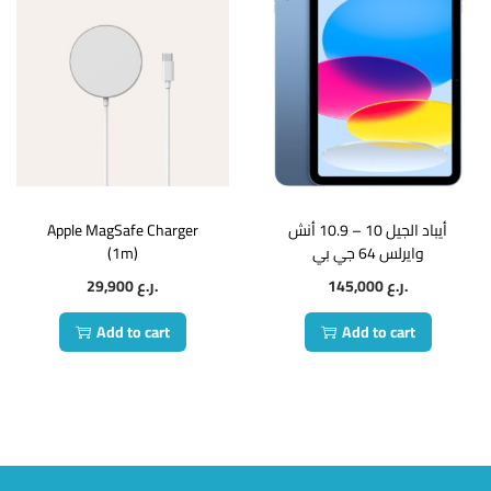
Apple MagSafe Charger
أيباد الجيل 10 – 10.9 أنش
(1m)
وايرلس 64 جي بي
29,900
ر.ع.
145,000
ر.ع.
Add to cart
Add to cart