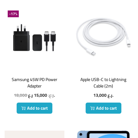
-17%
Samsung 45W PD Power
Apple USB-C to Lightning
Adapter
Cable (2m)
18,000
15,000
ر.ع.
ر.ع.
13,000
ر.ع.
Add to cart
Add to cart