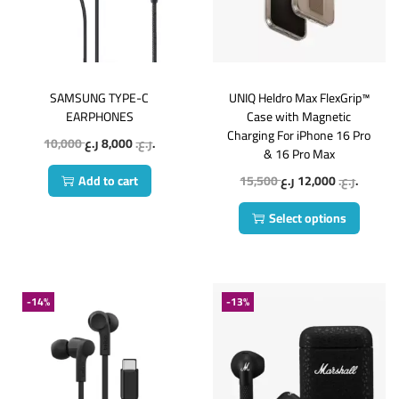
SAMSUNG TYPE-C
UNIQ Heldro Max FlexGrip™
EARPHONES
Case with Magnetic
Charging For iPhone 16 Pro
10,000
8,000
ر.ع.
ر.ع.
& 16 Pro Max
Add to cart
15,500
12,000
ر.ع.
ر.ع.
Select options
-14%
-13%