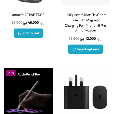
amazfit ACTIVE EDGE
UNIQ Heldro Max FlexGrip™
Case with Magnetic
55,000
49,000
ر.ع.
ر.ع.
Charging For iPhone 16 Pro
& 16 Pro Max
Add to cart
15,500
12,000
ر.ع.
ر.ع.
Select options
-10%