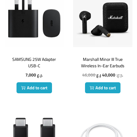
SAMSUNG 25W Adapter
Marshall Minor III True
USB-C
Wireless In-Ear Earbuds
7,000
ر.ع.
46,000
40,000
ر.ع.
ر.ع.
Add to cart
Add to cart