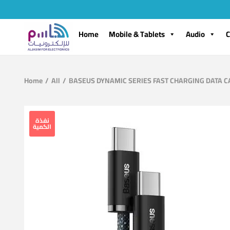
Home
Mobile & Tablets
Audio
C
Home
/
All
/
BASEUS DYNAMIC SERIES FAST CHARGING DATA CA
نفذة
الكمية