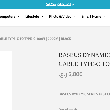
تخفيضات مختارة ⭐
omputers
Lifestyle
Photo & Video
Smart Home
BLE TYPE-C TO TYPE-C 100W | 200CM | BLACK
BASEUS DYNAMIC 
CABLE TYPE-C TO 
ر.ع.
6,000
BASEUS DYNAMIC SERIES FAST CH
Out of stock