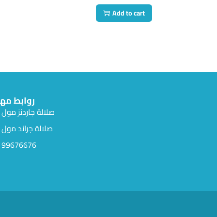
Add to cart
روابط مه
صلالة جاردنز مول
صلالة جراند مول
99676676