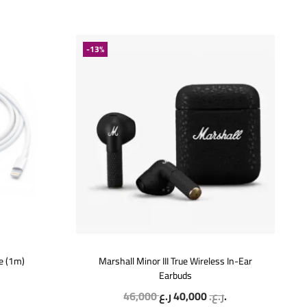
-13%
e (1m)
Marshall Minor III True Wireless In-Ear
Earbuds
46,000
40,000
ر.ع.
ر.ع.